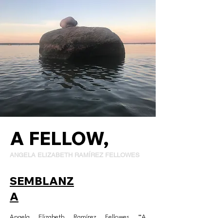
A FELLOW,
ANGELA ELIZABETH RAMÍREZ FELLOWES
SEMBLANZ
A
Angela Elizabeth Ramírez Fellowes “A